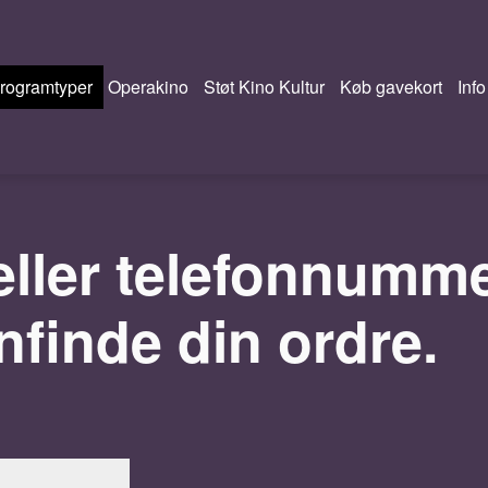
rogramtyper
Operakino
Støt Kino Kultur
Køb gavekort
Info
 eller telefonnumm
nfinde din ordre.